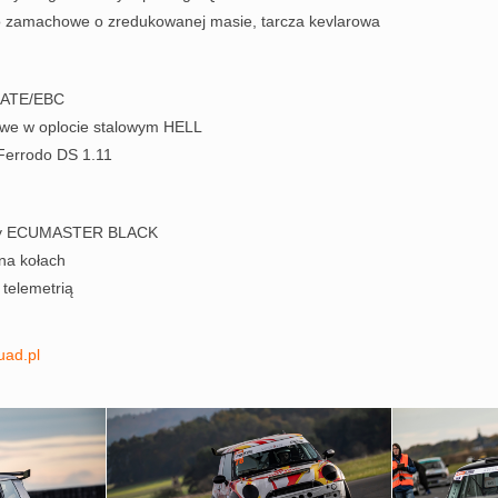
 zamachowe o zredukowanej masie, tarcza kevlarowa
 ATE/EBC
we w oplocie stalowym HELL
Ferrodo DS 1.11
ący ECUMASTER BLACK
na kołach
telemetrią
ad.pl