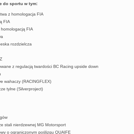
 do sportu w tym:
stwa z homologacja FIA
ą FIA
 homologacją FIA
wa
eska rozdzielcza
OZ
owane z regulacją twardości BC Racing upside down
h
nowe wahaczy (RACINGFLEX)
 tylne (Silverproject)
egów
e stali nierdzewnej MG Motorsport
owy o ograniczonym poślizgu QUAIFE