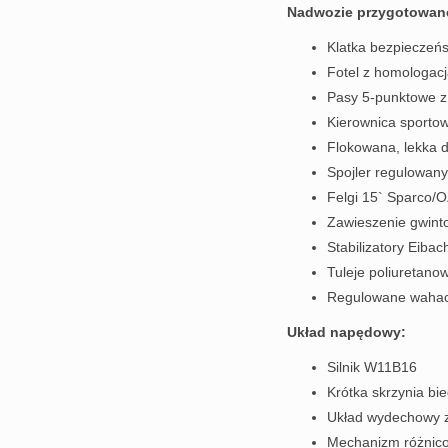
Nadwozie przygotowane
Klatka bezpieczeń
Fotel z homologacj
Pasy 5-punktowe z
Kierownica sporto
Flokowana, lekka d
Spojler regulowany
Felgi 15` Sparco/
Zawieszenie gwint
Stabilizatory Eibac
Tuleje poliureta
Regulowane wahacze
Układ napędowy:
Silnik W11B16
Krótka skrzynia bi
Układ wydechowy z
Mechanizm różnic